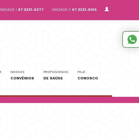
UNIDADE I
67 3321.4277
UNIDADE II
67 3321.4155
M
NOSSOS
PROFISSIONAIS
FALE
CONVÊNIOS
DE SAÚDE
CONOSCO