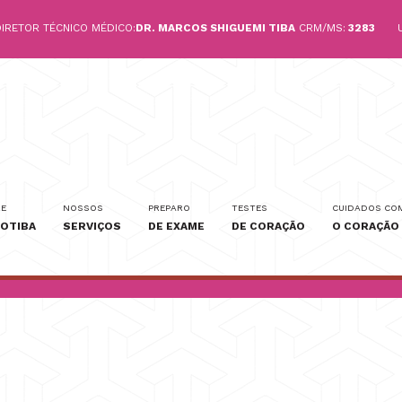
IRETOR TÉCNICO MÉDICO:
DR. MARCOS SHIGUEMI TIBA
CRM/MS:
3283
E
NOSSOS
PREPARO
TESTES
CUIDADOS CO
COTIBA
SERVIÇOS
DE EXAME
DE CORAÇÃO
O CORAÇÃO