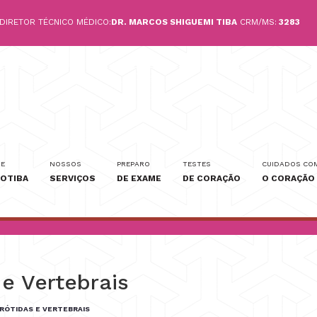
DIRETOR TÉCNICO MÉDICO:
DR. MARCOS SHIGUEMI TIBA
CRM/MS:
3283
E
NOSSOS
PREPARO
TESTES
CUIDADOS CO
COTIBA
SERVIÇOS
DE EXAME
DE CORAÇÃO
O CORAÇÃO
e Vertebrais
RÓTIDAS E VERTEBRAIS