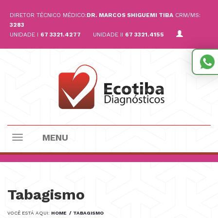
DIRETOR TÉCNICO MÉDICO:
DR. MARCOS SHIGUEMI TIBA
CRM/MS:
3283
UNIDADE I
67 3321.4277
UNIDADE II
67 3321.4155
MENU
Toggle
navigation
Tabagismo
VOCÊ ESTÁ AQUI:
HOME
/ TABAGISMO